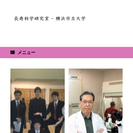
コ
ン
テ
ン
ツ
へ
ス
キ
ッ
メニュー
プ